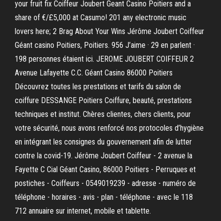
your fruit fix Coiffeur Joubert Geant Casino Poitiers and a
share of €/£5,000 at Casumo! 201 any electronic music
lovers here; 2 Brag About Your Wins Jérôme Joubert Coiffeur
Géant casino Poitiers, Poitiers. 956 J’aime · 29 en parlent ·
198 personnes étaient ici. JEROME JOUBERT COIFFEUR 2
Avenue Lafayette C.C. Géant Casino 86000 Poitiers
Découvrez toutes les prestations et tarifs du salon de
coiffure DESSANGE Poitiers Coiffure, beauté, prestations
techniques et institut. Chères clientes, chers clients, pour
votre sécurité, nous avons renforcé nos protocoles d’hygiène
en intégrant les consignes du gouvernement afin de lutter
contre la covid-19. Jérôme Joubert Coiffeur - 2 avenue la
Fayette C Cial Géant Casino, 86000 Poitiers - Perruques et
postiches - Coiffeurs - 0549019239 - adresse - numéro de
téléphone - horaires - avis - plan - téléphone - avec le 118
712 annuaire sur internet, mobile et tablette.