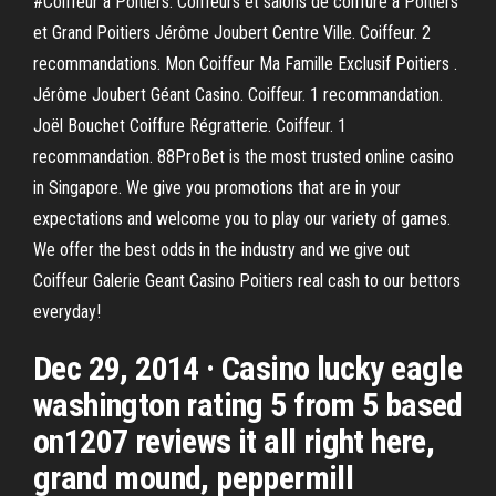
#Coiffeur à Poitiers. Coiffeurs et salons de coiffure à Poitiers
et Grand Poitiers Jérôme Joubert Centre Ville. Coiffeur. 2
recommandations. Mon Coiffeur Ma Famille Exclusif Poitiers .
Jérôme Joubert Géant Casino. Coiffeur. 1 recommandation.
Joël Bouchet Coiffure Régratterie. Coiffeur. 1
recommandation. 88ProBet is the most trusted online casino
in Singapore. We give you promotions that are in your
expectations and welcome you to play our variety of games.
We offer the best odds in the industry and we give out
Coiffeur Galerie Geant Casino Poitiers real cash to our bettors
everyday!
Dec 29, 2014 · Casino lucky eagle
washington rating 5 from 5 based
on1207 reviews it all right here,
grand mound, peppermill