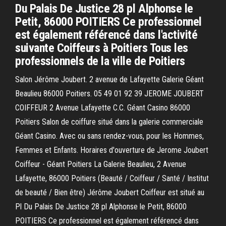
Du Palais De Justice 28 pl Alphonse le
Petit, 86000 POITIERS Ce professionnel
est également référencé dans l'activité
suivante Coiffeurs à Poitiers Tous les
professionnels de la ville de Poitiers
Salon Jérôme Joubert. 2 avenue de Lafayette Galerie Géant
Beaulieu 86000 Poitiers. 05 49 01 92 39 JEROME JOUBERT
COIFFEUR 2 Avenue Lafayette C.C. Géant Casino 86000
Poitiers Salon de coiffure situé dans la galerie commerciale
Géant Casino. Avec ou sans rendez-vous, pour les Hommes,
Femmes et Enfants. Horaires d'ouverture de Jerome Joubert
Coiffeur - Géant Poitiers La Galerie Beaulieu, 2 Avenue
Lafayette, 86000 Poitiers (Beauté / Coiffeur / Santé / Institut
de beauté / Bien être) Jérôme Joubert Coiffeur est situé au
Pl Du Palais De Justice 28 pl Alphonse le Petit, 86000
POITIERS Ce professionnel est également référencé dans