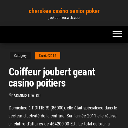
Skip
cherokee casino senior poker
to
jackpothxor.web.app
the
content
Category
Kurrie42915
Coiffeur joubert geant
casino poitiers
By
ADMINISTRATOR
Domiciliée à POITIERS (86000), elle était spécialisée dans le
secteur d'activité de la coiffure. Sur l'année 2011 elle réalise
un chiffre d'affaires de 464200,00 EU . Le total du bilan a