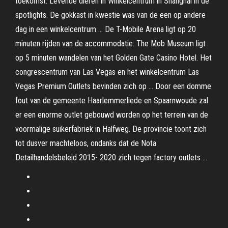
toekomst. Levende dieren in Winkelcentrum in Shanghai in de
spotlights. De gokkast in kwestie was van de een op andere
dag in een winkelcentrum … De T-Mobile Arena ligt op 20
minuten rijden van de accommodatie. The Mob Museum ligt
op 5 minuten wandelen van het Golden Gate Casino Hotel. Het
congrescentrum van Las Vegas en het winkelcentrum Las
Vegas Premium Outlets bevinden zich op … Door een domme
fout van de gemeente Haarlemmerliede en Spaarnwoude zal
er een enorme outlet gebouwd worden op het terrein van de
voormalige suikerfabriek in Halfweg. De provincie toont zich
tot dusver machteloos, ondanks dat de Nota
Detailhandelsbeleid 2015- 2020 zich tegen factory outlets …