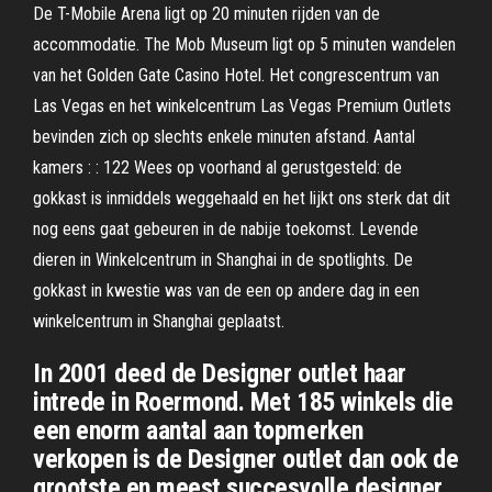
De T-Mobile Arena ligt op 20 minuten rijden van de
accommodatie. The Mob Museum ligt op 5 minuten wandelen
van het Golden Gate Casino Hotel. Het congrescentrum van
Las Vegas en het winkelcentrum Las Vegas Premium Outlets
bevinden zich op slechts enkele minuten afstand. Aantal
kamers : : 122 Wees op voorhand al gerustgesteld: de
gokkast is inmiddels weggehaald en het lijkt ons sterk dat dit
nog eens gaat gebeuren in de nabije toekomst. Levende
dieren in Winkelcentrum in Shanghai in de spotlights. De
gokkast in kwestie was van de een op andere dag in een
winkelcentrum in Shanghai geplaatst.
In 2001 deed de Designer outlet haar
intrede in Roermond. Met 185 winkels die
een enorm aantal aan topmerken
verkopen is de Designer outlet dan ook de
grootste en meest succesvolle designer