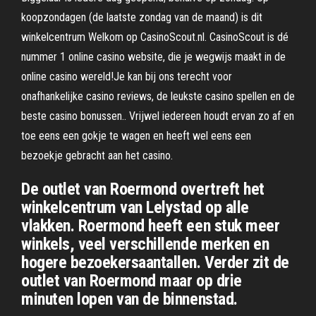
koopzondagen (de laatste zondag van de maand) is dit
winkelcentrum Welkom op CasinoScout.nl. CasinoScout is dé
nummer 1 online casino website, die je wegwijs maakt in de
online casino wereld!Je kan bij ons terecht voor
onafhankelijke casino reviews, de leukste casino spellen en de
beste casino bonussen.. Vrijwel iedereen houdt ervan zo af en
toe eens een gokje te wagen en heeft wel eens een
bezoekje gebracht aan het casino.
De outlet van Roermond overtreft het
winkelcentrum van Lelystad op alle
vlakken. Roermond heeft een stuk meer
winkels, veel verschillende merken en
hogere bezoekersaantallen. Verder zit de
outlet van Roermond maar op drie
minuten lopen van de binnenstad.