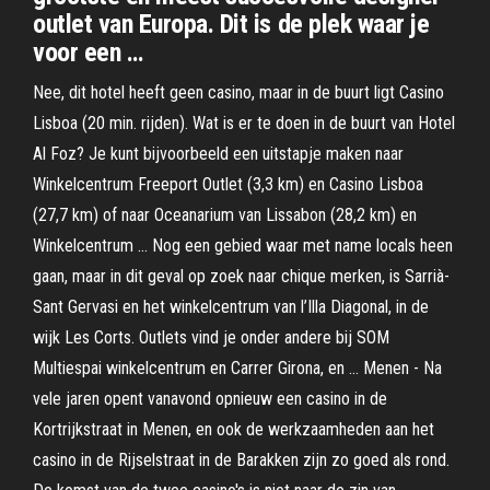
outlet van Europa. Dit is de plek waar je
voor een …
Nee, dit hotel heeft geen casino, maar in de buurt ligt Casino
Lisboa (20 min. rijden). Wat is er te doen in de buurt van Hotel
Al Foz? Je kunt bijvoorbeeld een uitstapje maken naar
Winkelcentrum Freeport Outlet (3,3 km) en Casino Lisboa
(27,7 km) of naar Oceanarium van Lissabon (28,2 km) en
Winkelcentrum … Nog een gebied waar met name locals heen
gaan, maar in dit geval op zoek naar chique merken, is Sarrià-
Sant Gervasi en het winkelcentrum van l’Illa Diagonal, in de
wijk Les Corts. Outlets vind je onder andere bij SOM
Multiespai winkelcentrum en Carrer Girona, en … Menen - Na
vele jaren opent vanavond opnieuw een casino in de
Kortrijkstraat in Menen, en ook de werkzaamheden aan het
casino in de Rijselstraat in de Barakken zijn zo goed als rond.