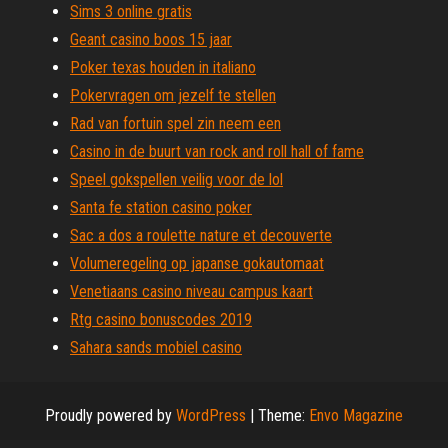
Sims 3 online gratis
Geant casino boos 15 jaar
Poker texas houden in italiano
Pokervragen om jezelf te stellen
Rad van fortuin spel zin neem een
Casino in de buurt van rock and roll hall of fame
Speel gokspellen veilig voor de lol
Santa fe station casino poker
Sac a dos a roulette nature et decouverte
Volumeregeling op japanse gokautomaat
Venetiaans casino niveau campus kaart
Rtg casino bonuscodes 2019
Sahara sands mobiel casino
Proudly powered by
WordPress
|
Theme:
Envo Magazine