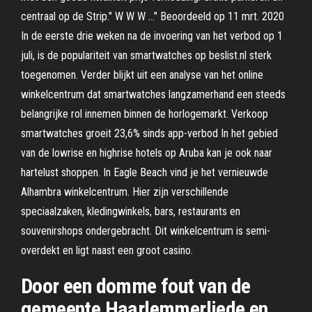
centraal op de Strip." W W W …" Beoordeeld op 11 mrt. 2020
In de eerste drie weken na de invoering van het verbod op 1
juli, is de populariteit van smartwatches op beslist.nl sterk
toegenomen. Verder blijkt uit een analyse van het online
winkelcentrum dat smartwatches langzamerhand een steeds
belangrijke rol innemen binnen de horlogemarkt. Verkoop
smartwatches groeit 23,6% sinds app-verbod In het gebied
van de lowrise en highrise hotels op Aruba kan je ook naar
hartelust shoppen. In Eagle Beach vind je het vernieuwde
Alhambra winkelcentrum. Hier zijn verschillende
speciaalzaken, kledingwinkels, bars, restaurants en
souvenirshops ondergebracht. Dit winkelcentrum is semi-
overdekt en ligt naast een groot casino.
Door een domme fout van de
gemeente Haarlemmerliede en