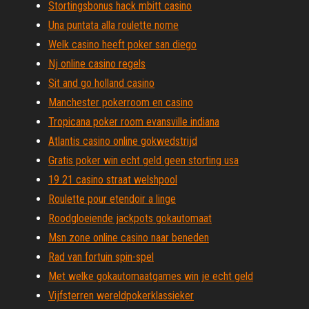
Stortingsbonus hack mbitt casino
Una puntata alla roulette nome
Welk casino heeft poker san diego
Nj online casino regels
Sit and go holland casino
Manchester pokerroom en casino
Tropicana poker room evansville indiana
Atlantis casino online gokwedstrijd
Gratis poker win echt geld geen storting usa
19 21 casino straat welshpool
Roulette pour etendoir a linge
Roodgloeiende jackpots gokautomaat
Msn zone online casino naar beneden
Rad van fortuin spin-spel
Met welke gokautomaatgames win je echt geld
Vijfsterren wereldpokerklassieker