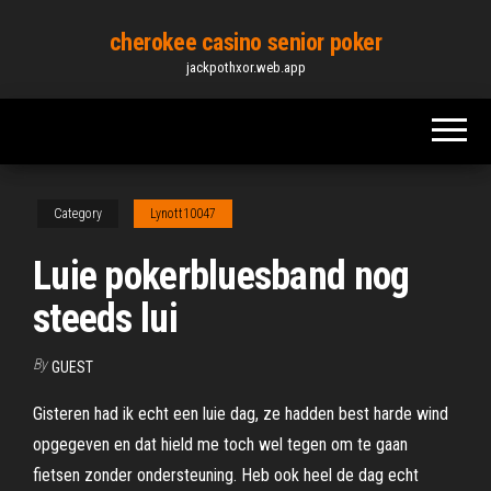
Skip
cherokee casino senior poker
to
jackpothxor.web.app
the
content
Category
Lynott10047
Luie pokerbluesband nog
steeds lui
By
GUEST
Gisteren had ik echt een luie dag, ze hadden best harde wind
opgegeven en dat hield me toch wel tegen om te gaan
fietsen zonder ondersteuning. Heb ook heel de dag echt