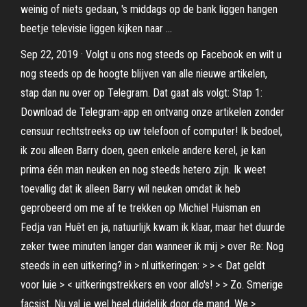
weinig of niets gedaan, 's middags op de bank liggen hangen
beetje televisie liggen kijken naar …
Sep 22, 2019 · Volgt u ons nog steeds op Facebook en wilt u
nog steeds op de hoogte blijven van alle nieuwe artikelen,
stap dan nu over op Telegram. Dat gaat als volgt: Stap 1:
Download de Telegram-app en ontvang onze artikelen zonder
censuur rechtstreeks op uw telefoon of computer! Ik bedoel,
ik zou alleen Barry doen, geen enkele andere kerel, je kan
prima één man neuken en nog steeds hetero zijn. Ik weet
toevallig dat ik alleen Barry wil neuken omdat ik heb
geprobeerd om me af te trekken op Michiel Huisman en
Fedja van Huêt en ja, natuurlijk kwam ik klaar, maar het duurde
zeker twee minuten langer dan wanneer ik mij >
over Re: Nog
steeds in een uitkering? in > nl.uitkeringen: > > < Dat geldt
voor luie > < uitkeringstrekkers en voor allo's! > > Zo. Smerige
facsist. Nu val je wel heel duidelijk door de mand. We >